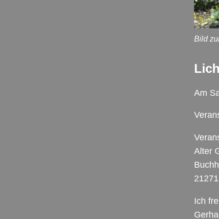
Bild z
Lich
Am Sa
Verans
Verans
Alter 
Buchho
21271
Ich fr
Gerha