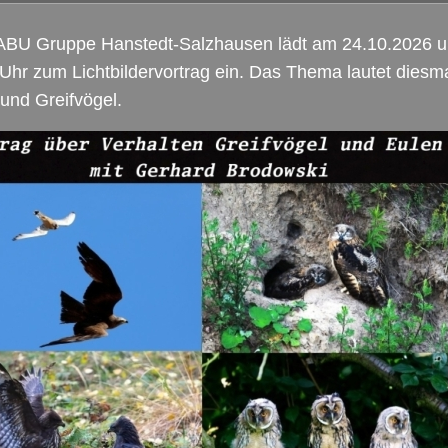
ABU
Gruppe Hanstedt-Salzhausen lädt am 24.10.2026 
Uhr zum Lichtbildervortrag ein. Das Thema lautet diesm
und Greifvögel.