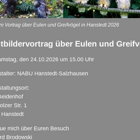
um Vortrag über Eulen und Greifvögel in Hanstedt 2026
tbildervortrag über Eulen und Greif
mstag, den 24.10.2026 um 15.00 Uhr
talter:
NABU
Hanstedt-Salzhausen
taltungsort:
Geidenhof
lzer Str. 1
 Hanstedt
eue mich über Euren Besuch
rd Brodowski