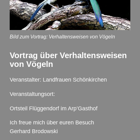
Bild zum Vortrag: Verhaltensweisen von Vögeln
Vortrag über Verhaltensweisen
von Vögeln
Veranstalter: Landfrauen Schönkirchen
Veranstaltungsort:
Ortsteil Flüggendorf im Arp’Gasthof
Ich freue mich über euren Besuch
Gerhard Brodowski