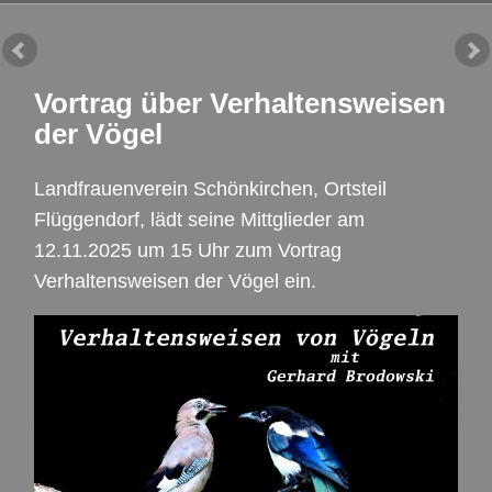
Vortrag über Verhaltensweisen
der Vögel
Landfrauenverein Schönkirchen, Ortsteil
Flüggendorf, lädt seine Mittglieder am
12.11.2025 um 15 Uhr zum Vortrag
Verhaltensweisen der Vögel ein.