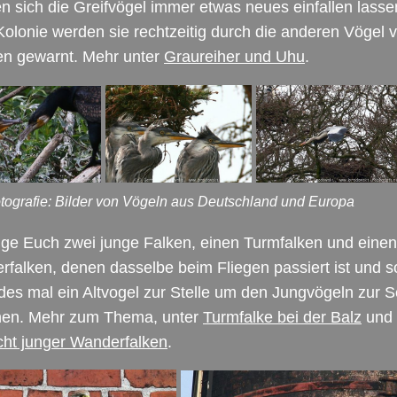
 sich die Greifvögel immer etwas neues einfallen lassen
Kolonie werden sie rechtzeitig durch die anderen Vögel v
en gewarnt. Mehr unter
Graureiher und Uhu
.
otografie: Bilder von Vögeln aus Deutschland und Europa
ige Euch zwei junge Falken, einen Turmfalken und einen
falken, denen dasselbe beim Fliegen passiert ist und so
des mal ein Altvogel zur Stelle um den Jungvögeln zur S
hen. Mehr zum Thema, unter
Turmfalke bei der Balz
und
cht junger Wanderfalken
.