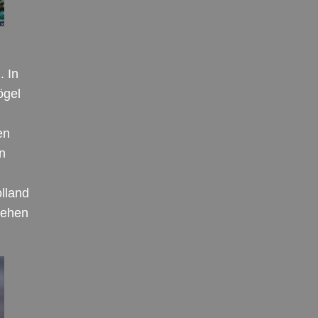
. In
ögel
en
n
lland
tehen