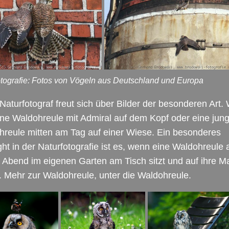
otografie: Fotos von Vögeln aus Deutschland und Europa
Naturfotograf freut sich über Bilder der besonderen Art.
ine Waldohreule mit Admiral auf dem Kopf oder eine jun
reule mitten am Tag auf einer Wiese. Ein besonderes
ght in der Naturfotografie ist es, wenn eine Waldohreule
 Abend im eigenen Garten am Tisch sitzt und auf ihre Ma
. Mehr zur Waldohreule, unter die Waldohreule.