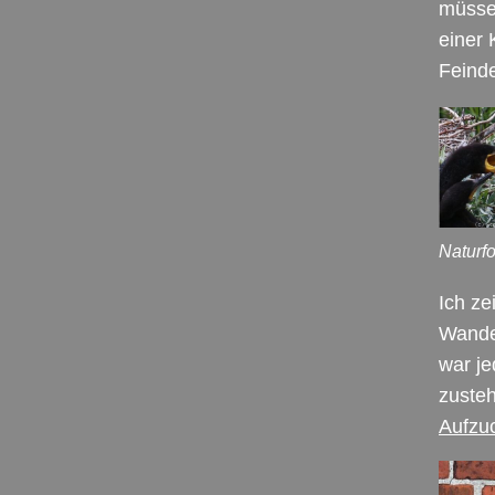
müssen
einer 
Feind
Naturf
Ich ze
Wander
war je
zuste
Aufzu