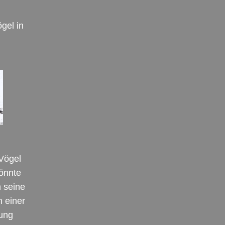
gel in
Vögel
könnte
n seine
n einer
gung