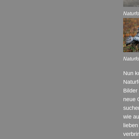
Naturf
Naturf
Nun ko
Natur
Bilder
neue G
suchen
wie a
liebe
verbri