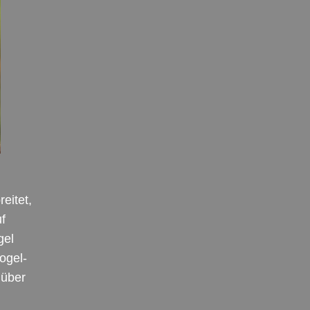
eitet,
uf
gel
ogel-
 über