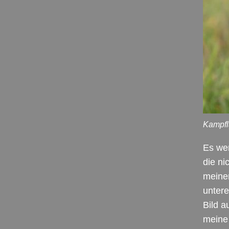
Kampfl
Es wer
die ni
meinen
untere
Bild a
meine