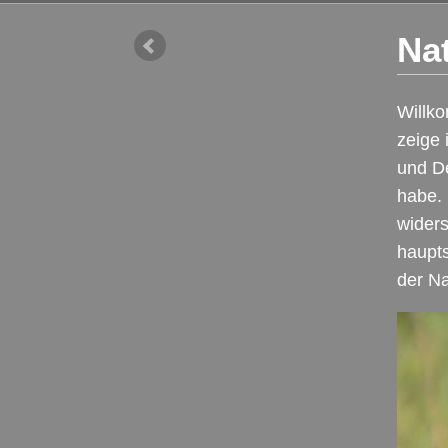
Na
Willko
zeige 
und De
habe. 
widers
haupts
der Na