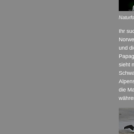
Naturfo
Ihr su
Norwe
und di
Papag
sieht 
Schwa
Alpens
die Ma
währe