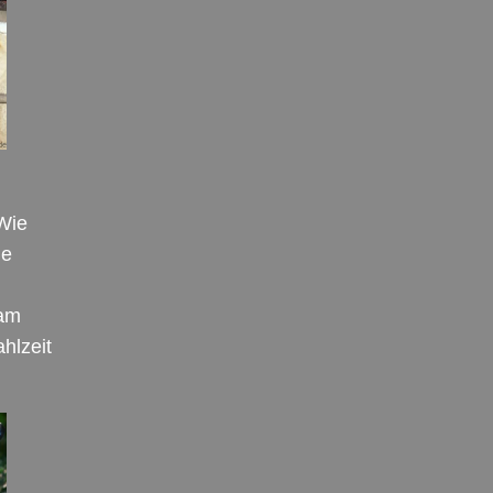
 Wie
ge
 am
hlzeit