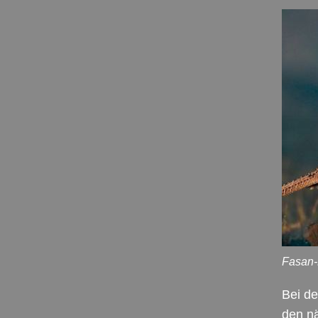
Fasan-
Bei de
den nä