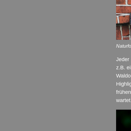
Naturf
Jeder 
z.B. e
Waldoh
Highli
frühen
wartet