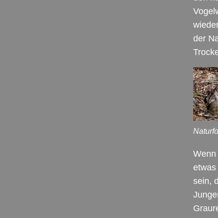
Vogelw
wieder
der Na
Trocke
Naturf
Wenn 
etwas
sein, 
Jungen
Graure