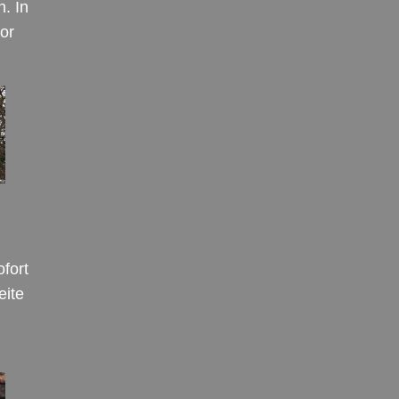
. In
or
fort
eite