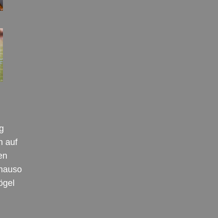
g
h auf
en
enauso
ögel