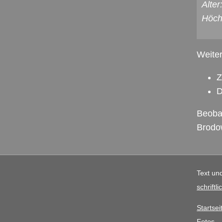
Alter
Höchs
Weiter
Z
D
Beoba
Brodo
Text un
schrift
Startsei
Fotos