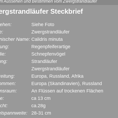
um Aussehen und Bestimmen vom Zwergstrandläufer
rgstrandläufer Steckbrief
ehen:
Siehe Foto
e:
Zwergstrandläufer
inischer Name:
Calidris minuta
ung:
Regenpfeiferartige
ie:
Schnepfenvögel
ung:
Strandläufer
Zwergstrandläufer
eitung:
Europa, Russland, Afrika
ommen:
Europa (Skandinavien), Russland
nsraum:
An Flüssen auf trockenen Flächen
e:
ca 13 cm
cht:
ca.28g
elspannweite:
28-31 cm