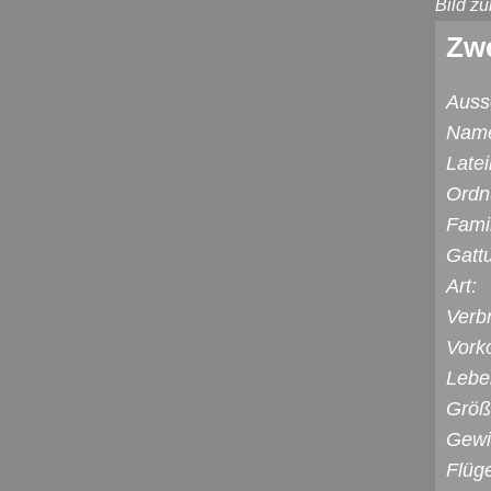
Bild z
Zwe
Auss
Nam
Late
Ordn
Famil
Gatt
Art:
Verbr
Vork
Lebe
Größ
Gewi
Flüg