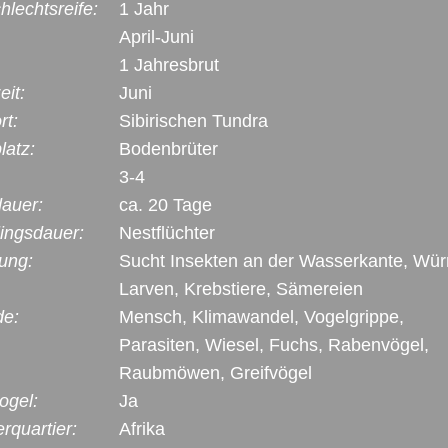
lechtsreife:
1 Jahr
April-Juni
1 Jahresbrut
eit:
Juni
rt:
Sibirischen Tundra
latz:
Bodenbrüter
3-4
dauer:
ca. 20 Tage
lingsdauer:
Nestflüchter
ung:
Sucht Insekten an der Wasserkante, Wür
Larven, Krebstiere, Sämereien
de:
Mensch, Klimawandel, Vogelgrippe,
Parasiten, Wiesel, Fuchs, Rabenvögel,
Raubmöwen, Greifvögel
ogel:
Ja
rquartier:
Afrika