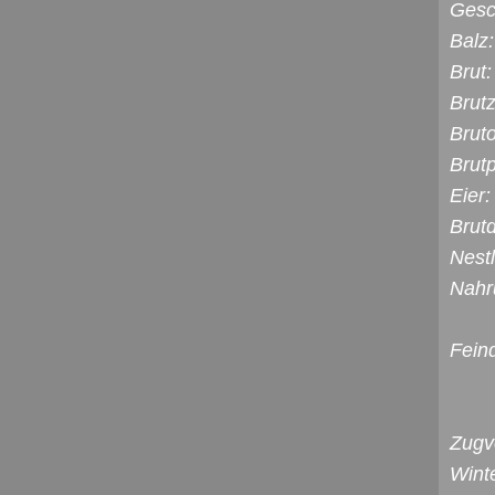
Gesch
Balz:
Brut:
Brutz
Bruto
Brutp
Eier:
Brut
Nest
Nahr
Fein
Zugv
Winte