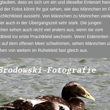
lauben, dass es sich um ein und dieselbe Entenart hand
d der Fotos könnt Ihr gut sehen, wie das Männchen im 
chlichtkleid aussieht. Von Männchen zu Männchen varii
er auch in der Übergangszeit sehr stark. Die jungen
hen sehen auch nicht viel anders aus, wenn sie vom
kleid ins erste Prachtkleid wechseln. Wenn Eiderenten
t auf dem offenen Meer schwimmen, sehen Männchen u
en von weitem im Ruhekleid fast gleich aus.