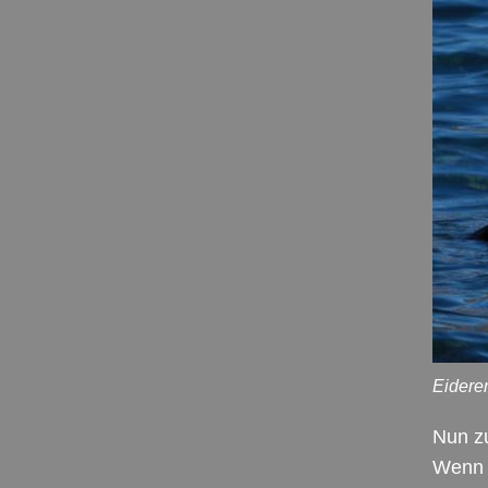
Eidere
Nun z
Wenn 