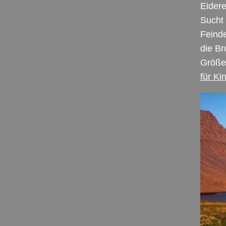
Eider
Sucht 
Feinde
die Br
Größe
für Ki