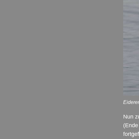
Eidere
Nun zu
(Ende 
fortge