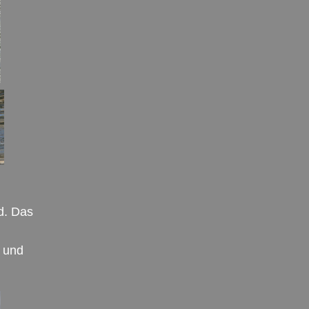
d. Das
l und