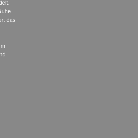
elt.
Ruhe-
ert das
 im
nd