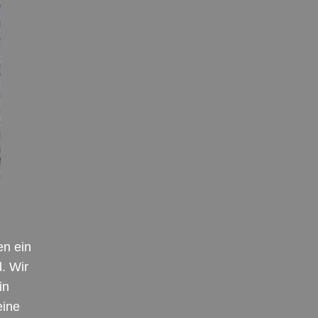
en ein
. Wir
in
eine