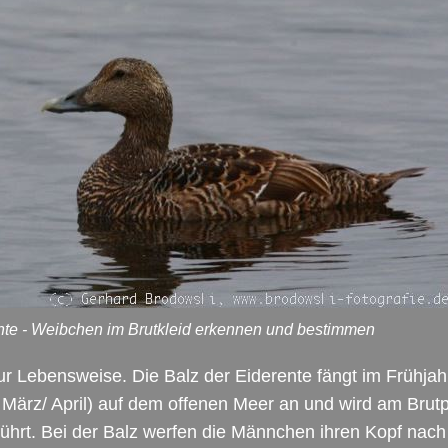
nte - Weibchen im Brutkleid erkennen und bestimmen
r Lebensweise. Die Balz der Eiderente fängt im Frühjah
März/ April) auf dem offenen Meer an und wird am Brutp
führt. Bei der Balz werfen die Männchen ihren Kopf nach