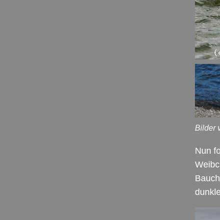
Bilder
Nun f
Weibc
Bauch,
dunkl