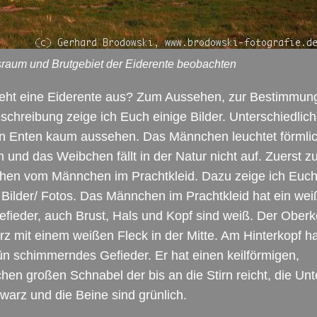
raum und Brutgebiet der Eiderente beobachten
ieht eine Eiderente aus? Zum Aussehen, zur Bestimmun
schreibung zeige ich Euch einige Bilder. Unterschiedlich
n Enten kaum aussehen. Das Männchen leuchtet förmli
 und das Weibchen fällt in der Natur nicht auf. Zuerst 
hen vom Männchen im Prachtkleid. Dazu zeige ich Euc
 Bilder/ Fotos. Das Männchen im Prachtkleid hat ein we
fieder, auch Brust, Hals und Kopf sind weiß. Der Oberko
z mit einem weißen Fleck in der Mitte. Am Hinterkopf ha
ün schimmerndes Gefieder. Er hat einen keilförmigen,
chen großen Schnabel der bis an die Stirn reicht, die Unt
hwarz und die Beine sind grünlich.