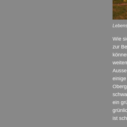
Lebens
Wie s
zur Be
könne
weitem
Ausse
einige
Oberge
schwar
ein gr
grünli
ist sc