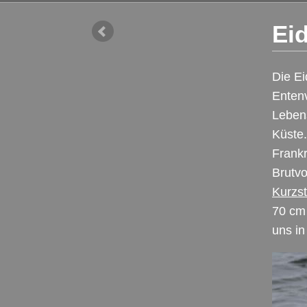
Ei
Die Ei
Enten
Lebens
Küste
Frankr
Brutvo
Kurzs
70 cm 
uns in