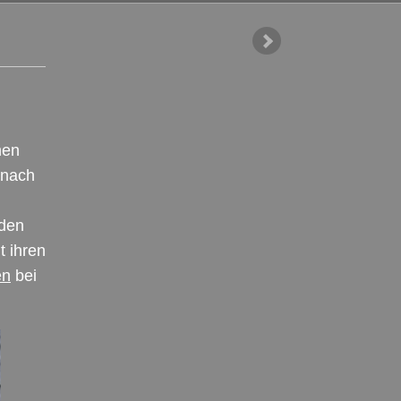
hen
 nach
 den
t ihren
en
bei