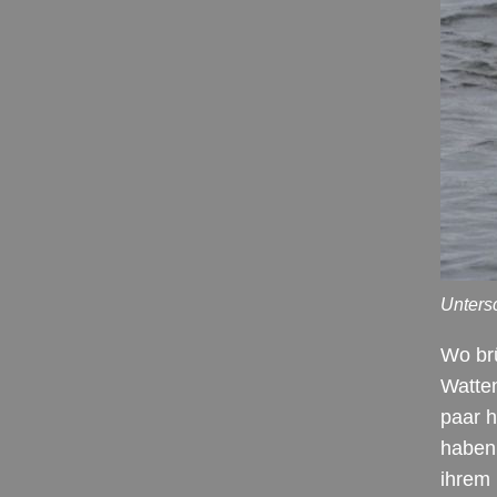
Unters
Wo brü
Watte
paar 
haben
ihrem 