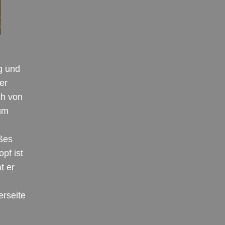
g und
er
ch von
zum
h
ißes
pf ist
t er
erseite