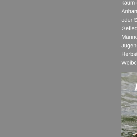
kaum g
Anhan
oder S
Gefied
Männc
Jugend
Herbs
Weibch