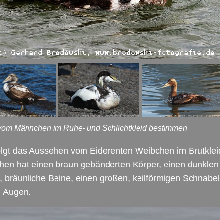
 vom Männchen im Ruhe- und Schlichtkleid bestimmen
olgt das Aussehen vom Eiderenten Weibchen im Brutklei
hen hat einen braun gebänderten Körper, einen dunklen
 bräunliche Beine, einen großen, keilförmigen Schnabe
e Augen.