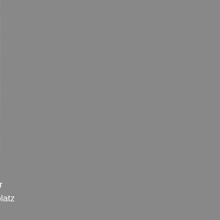
r
latz