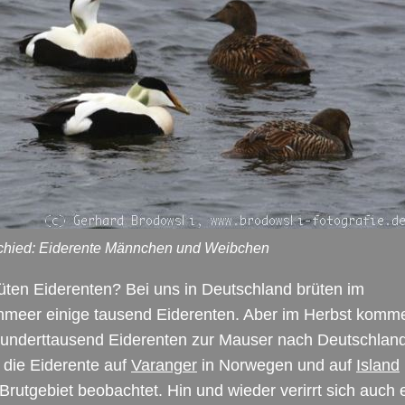
chied: Eiderente Männchen und Weibchen
ten Eiderenten? Bei uns in Deutschland brüten im
nmeer einige tausend Eiderenten. Aber im Herbst komm
hunderttausend Eiderenten zur Mauser nach Deutschland
 die Eiderente auf
Varanger
in Norwegen und auf
Island
Brutgebiet beobachtet. Hin und wieder verirrt sich auch 