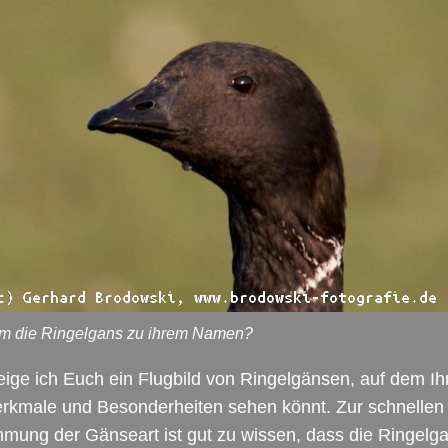
m die Ringelgans zu ihrem Namen?
ige ich Euch ein Flugbild von Ringelgänsen, auf dem Ih
erkmale und Besonderheiten sehen könnt. Zur schnellen
mung der Gänseart ist gut zu wissen, dass die Ringelg