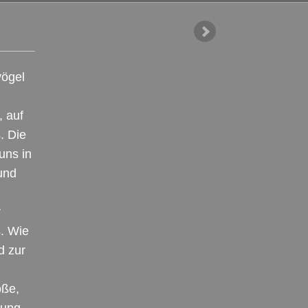
vögel
, auf
. Die
uns in
 und
r
s. Wie
d zur
öße,