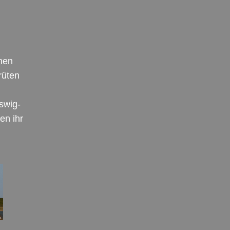
chen
rüten
swig-
en ihr