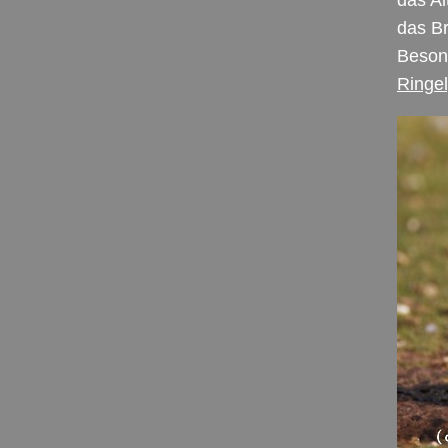
das Al
das Br
Besond
Ringel