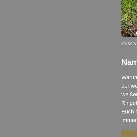
Ausseh
Nam
Warum
der we
weißer
Ringe
Euch e
immer 