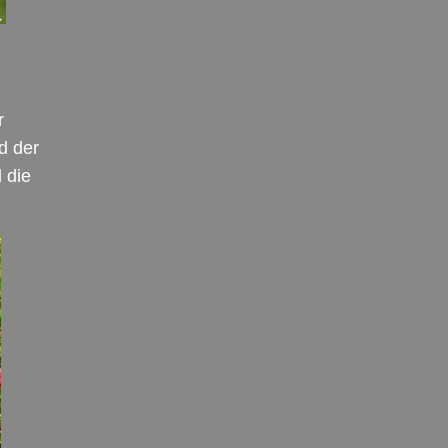
r
d der
 die