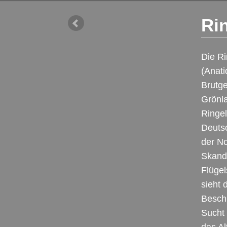
Ri
Die Ri
(Anati
Brutge
Grönl
Ringel
Deutsc
der No
Skandi
Flügel
sieht
Beschr
Sucht 