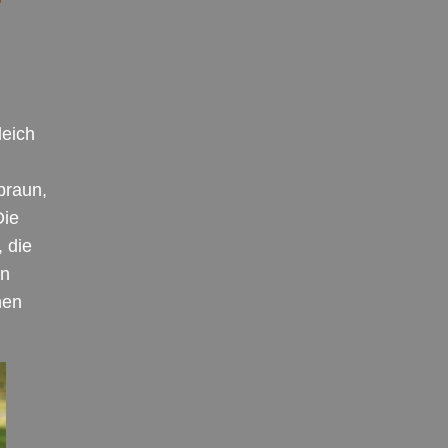
leich
braun,
Die
 die
en
hen