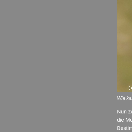
Wie ka
Nun ze
die M
Bestim