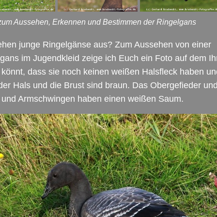
 zum Aussehen, Erkennen und Bestimmen der Ringelgans
ehen junge Ringelgänse aus? Zum Aussehen von einer
gans im Jugendkleid zeige ich Euch ein Foto auf dem Ih
könnt, dass sie noch keinen weißen Halsfleck haben un
der Hals und die Brust sind braun. Das Obergefieder und
 und Armschwingen haben einen weißen Saum.