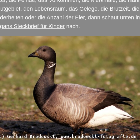
ter, die Feinde, das Vorkommen, die Merkmale, die Nah
utgebiet, den Lebensraum, das Gelege, die Brutzeit, die
erheiten oder die Anzahl der Eier, dann schaut unten i
gans Steckbrief für Kinder
nach.