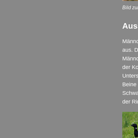
Bild z
Aus
Männc
aus. D
Männc
der Ko
Unters
Beine 
Schwa
der Ri