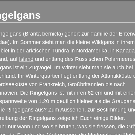
ngelgans
ngelgans (Branta bernicla) gehört zur Familie der Enten
dae). Im Sommer sieht man die kleine Wildgans in ihrem
biet in der arktischen Tundra in Nordamerika, in Kanada
and, auf
Island
und entlang des Russischen Polarmeeres
gans ist ein Zugvogel. Im Winter sieht man sie auch bei 
hland. Ihr Winterquartier liegt entlang der Atlantikküste
rdseeküste von Frankreich, Großbritannien bis nach
navien. Die Ringelgans ist mit ihren 62 cm und mit eine
spannweite von 1.20 m deutlich kleiner als die Graugan
 die Ringelgans aus? Zum Aussehen, zur Bestimmung un
eibung der Ringelgans zeige ich Euch einige Bilder.
Ihr nur wann und wo sie brüten, was sie fressen, die Gr