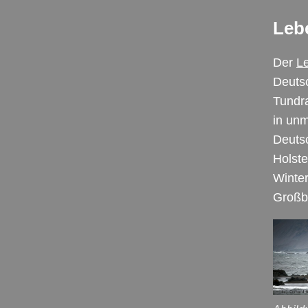
Leb
Der
L
Deutsc
Tundra
in unm
Deutsc
Holste
Winter
Großbr