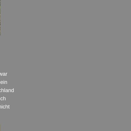
war
 ein
chland
ich
nicht