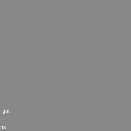
r gut
ans