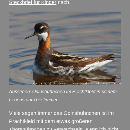
Steckbrief für Kinder
nach.
Aussehen: Odinshühnchen im Prachtkleid in seinem
Lebensraum bestimmen
Viele sagen immer das Odinshühnchen ist im
Prachtkleid mit dem etwas größeren
Thorshühnchen zu verwechseln. Kann ich nicht