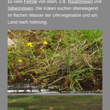
zu viele
Feinde
von oben, z.B.
Raubmöwen
und
Silbermöwen
. Die Küken suchen überwiegend
im flachen Wasser der Ufervegetation und am
Land nach Nahrung.