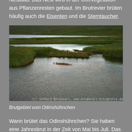
aus Pflanzenresten gebaut. Im Brutrevier brüten
häufig auch die
Eisenten
und die
Sterntaucher
.
Brutgebiet vom Odinshühnchen
Wann brütet das Odinshühnchen? Sie haben
eine Jahresbrut in der Zeit von Mai bis Juli. Das