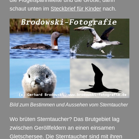
schaut unten im
Steckbrief für Kinder
nach.
Bild zum Bestimmen und Aussehen vom Sterntaucher
Wo brüten Sterntaucher? Das Brutgebiet lag
zwischen Geröllfeldern an einen einsamen
Gletschersee. Die Sterntaucher sind mit ihren