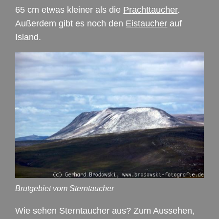
65 cm etwas kleiner als die
Prachttaucher
.
Außerdem gibt es noch den
Eistaucher
auf
Island.
Brutgebiet vom Sterntaucher
Wie sehen Sterntaucher aus? Zum Aussehen,