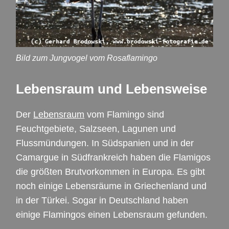
Bild zum Jungvogel vom Rosaflamingo
Lebensraum und Lebensweise
Der
Lebensraum
vom Flamingo sind
Feuchtgebiete, Salzseen, Lagunen und
Flussmündungen. In Südspanien und in der
Camargue in Südfrankreich haben die Flamigos
die größten Brutvorkommen in Europa. Es gibt
noch einige Lebensräume in Griechenland und
in der Türkei. Sogar in Deutschland haben
einige Flamingos einen Lebensraum gefunden.