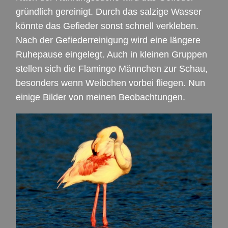
gründlich gereinigt. Durch das salzige Wasser
könnte das Gefieder sonst schnell verkleben.
Nach der Gefiederreinigung wird eine längere
Ruhepause eingelegt. Auch in kleinen Gruppen
stellen sich die Flamingo Männchen zur Schau,
besonders wenn Weibchen vorbei fliegen. Nun
einige Bilder von meinen Beobachtungen.