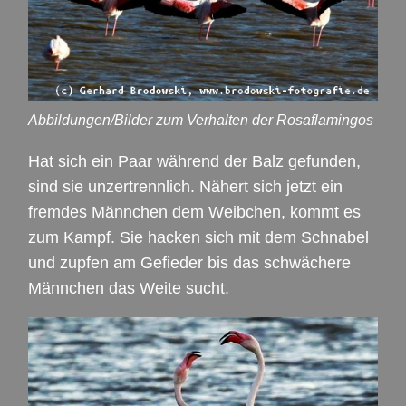
Abbildungen/Bilder zum Verhalten der Rosaflamingos
Hat sich ein Paar während der Balz gefunden,
sind sie unzertrennlich. Nähert sich jetzt ein
fremdes Männchen dem Weibchen, kommt es
zum Kampf. Sie hacken sich mit dem Schnabel
und zupfen am Gefieder bis das schwächere
Männchen das Weite sucht.