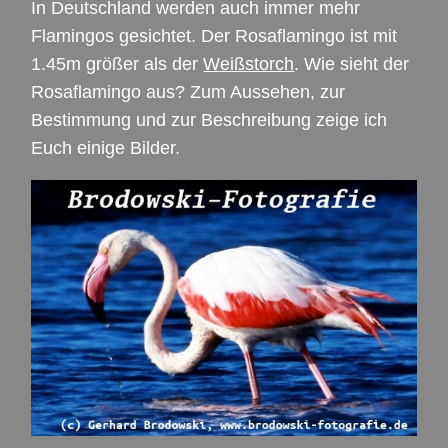
In Deutschland werden auch immer mehr
Flamingos gesichtet. Der Rosaflamingo ist mit
1.45m größer als der
Weißstorch
. Wie sieht der
Rosaflamingo aus? Zum Aussehen, zur
Bestimmung und zur Beschreibung zeige ich
Euch einige Bilder.