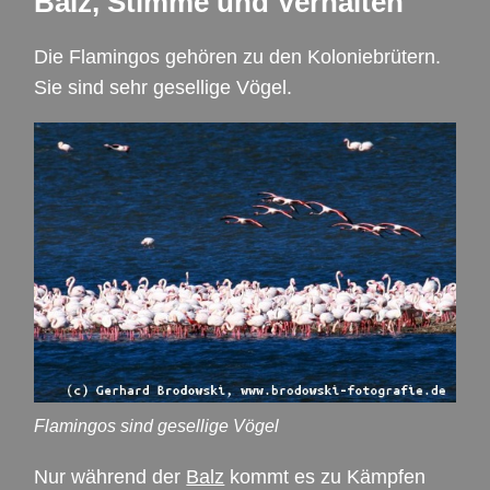
Balz, Stimme und Verhalten
Die Flamingos gehören zu den Koloniebrütern.
Sie sind sehr gesellige Vögel.
Flamingos sind gesellige Vögel
Nur während der
Balz
kommt es zu Kämpfen