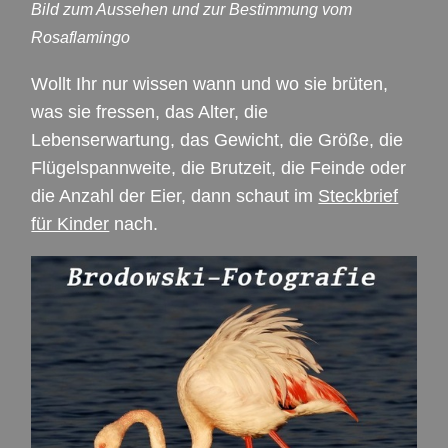
Bild zum Aussehen und zur Bestimmung vom
Rosaflamingo
Wollt Ihr nur wissen wann und wo sie brüten,
was sie fressen, das Alter, die
Lebenserwartung, das Gewicht, die Größe, die
Flügelspannweite, die Brutzeit, die Feinde oder
die Anzahl der Eier, dann schaut im
Steckbrief
für Kinder
nach.