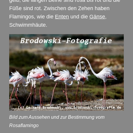
Füße sind rot. Zwischen den Zehen haben
Flamingos, wie die
Enten
und die
Gänse
,
Schwimmhäute.
Bild zum Aussehen und zur Bestimmung vom
Rosaflamingo