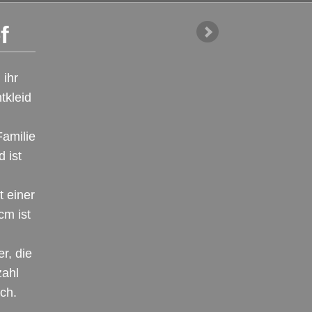
f
 ihr
tkleid
Familie
 ist
t einer
cm ist
r, die
zahl
ch.