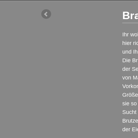
Br
Ihr wo
hier r
und I
Die Br
der Se
von Mä
Vorkom
Größe 
sie so
Sucht 
Brutze
der Ei