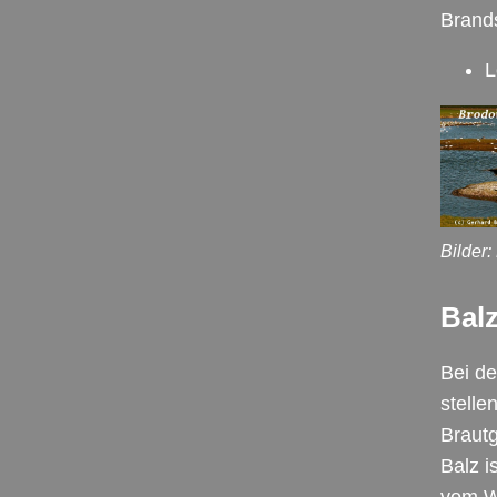
Brand
L
Bilder
Balz
Bei de
stelle
Brautg
Balz i