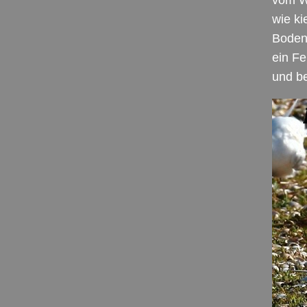
vom We
wie ki
Bodenb
ein Fe
und be