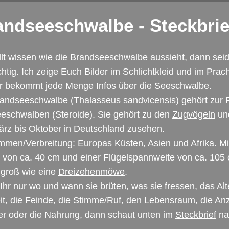
andseeschwalbe - Steckbrie
llt wissen wie die Brandseeschwalbe aussieht, dann seid
ichtig. Ich zeige Euch Bilder im Schlichtkleid und im Prach
hr bekommt jede Menge Infos über die Seeschwalbe.
andseeschwalbe (Thalasseus sandvicensis) gehört zur 
eschwalben (Steroide). Sie gehört zu den
Zugvögeln
und
rz bis Oktober in Deutschland zusehen.
men/Verbreitung: Europas Küsten, Asien und Afrika. Mi
von ca. 40 cm und einer Flügelspannweite von ca. 105 
 groß wie eine
Dreizehenmöwe
.
Ihr nur wo und wann sie brüten, was sie fressen, das Alte
it, die Feinde, die Stimme/Ruf, den Lebensraum, die An
er oder die Nahrung, dann schaut unten im
Steckbrief
na