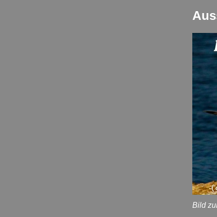
Aus
Bild z