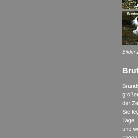
Bilder
Bru
Brands
großen
der Ze
Sie le
Tage.
und we
Tagen