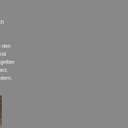
ch
u den
und
 gelber
arz.
edern.