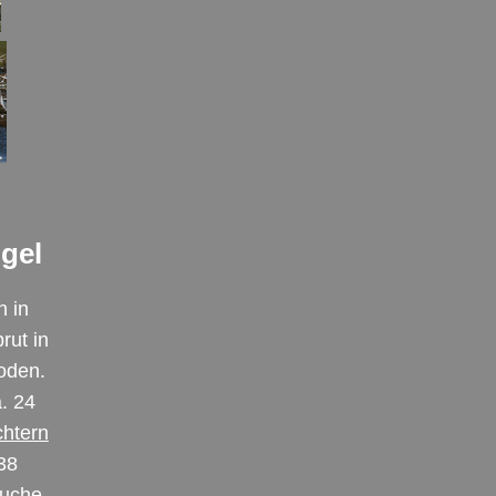
gel
n in
rut in
Boden.
a. 24
chtern
38
suche