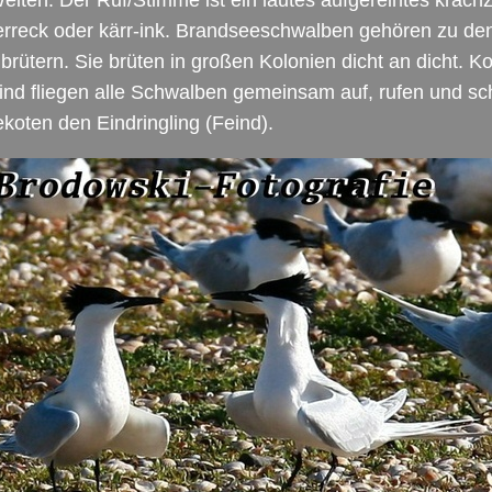
iten. Der Ruf/Stimme ist ein lautes aufgereihtes kräch
erreck oder kärr-ink. Brandseeschwalben gehören zu de
rütern. Sie brüten in großen Kolonien dicht an dicht. 
ind fliegen alle Schwalben gemeinsam auf, rufen und sc
koten den Eindringling (Feind).