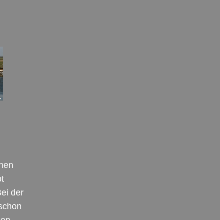
chen
t
ei der
 schon