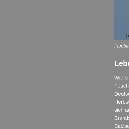
Flugbi
Leb
Wie s
Feucht
Deuts
Herbst
sich 
Brand
Salzs