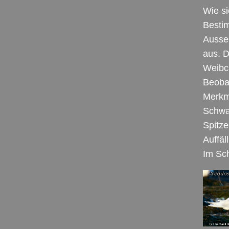
Wie s
Bestim
Ausse
aus. D
Weibch
Beoba
Merkma
Schwan
Spitze
Auffäl
Im Sch