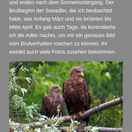
und enden nach dem Sonnenuntergang. Der
Brutbeginn der Seeadler, die ich beobachtet
habe, war Anfang März und sie brüteten bis
Mitte April. Es gab auch Tage, da kontrollierte
ich die Adler nachts, um mir ein genaues Bild
vom Brutverhalten machen zu können. Ihr
werdet auch viele Fotos zusehen bekommen.