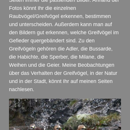
Fotos könnt Ihr die einzelnen
Raubvögel/Greifvögel erkennen, bestimmen
und unterscheiden. Außerdem kann man auf
den Bildern gut erkennen, welche Greifvögel im
Gefieder quergebändert sind. Zu den
Greifvögeln gehören die Adler, die Bussarde,
die Habichte, die Sperber, die Milane, die
Weihen und die Geier. Meine Beobachtungen
über das Verhalten der Greifvögel, in der Natur
und in der Stadt, könnt Ihr auf meinen Seiten
nachlesen.