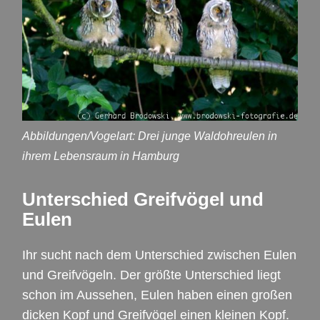
Abbildungen/Vogelart: Drei junge Waldohreulen in
ihrem Lebensraum in Hamburg
Unterschied Greifvögel und
Eulen
Ihr sucht nach dem Unterschied zwischen Eulen
und Greifvögeln. Der größte Unterschied liegt
schon im Aussehen, Eulen haben einen großen
dicken Kopf und Greifvögel einen kleinen Kopf.