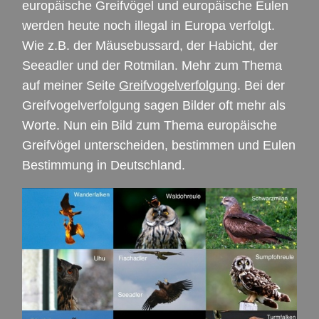
europäische Greifvögel und europäische Eulen
werden heute noch illegal in Europa verfolgt.
Wie z.B. der Mäusebussard, der Habicht, der
Seeadler und der Rotmilan. Mehr zum Thema
auf meiner Seite
Greifvogelverfolgung
. Bei der
Greifvogelverfolgung sagen Bilder oft mehr als
Worte. Nun ein Bild zum Thema europäische
Greifvögel unterscheiden, bestimmen und Eulen
Bestimmung in Deutschland.