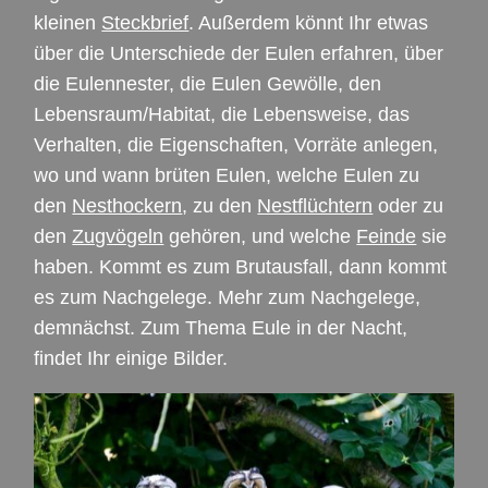
kleinen
Steckbrief
. Außerdem könnt Ihr etwas
über die Unterschiede der Eulen erfahren, über
die Eulennester, die Eulen Gewölle, den
Lebensraum/Habitat, die Lebensweise, das
Verhalten, die Eigenschaften, Vorräte anlegen,
wo und wann brüten Eulen, welche Eulen zu
den
Nesthockern
, zu den
Nestflüchtern
oder zu
den
Zugvögeln
gehören, und welche
Feinde
sie
haben. Kommt es zum Brutausfall, dann kommt
es zum Nachgelege. Mehr zum Nachgelege,
demnächst. Zum Thema Eule in der Nacht,
findet Ihr einige Bilder.