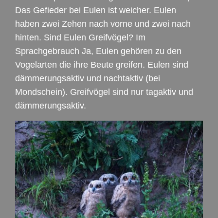
Das Gefieder bei Eulen ist weicher. Eulen
haben zwei Zehen nach vorne und zwei nach
hinten. Sind Eulen Greifvögel? Im
Sprachgebrauch Ja, Eulen gehören zu den
Vogelarten die ihre Beute greifen. Eulen sind
dämmerungsaktiv und nachtaktiv (bei
Mondschein). Greifvögel sind nur tagaktiv und
dämmerungsaktiv.