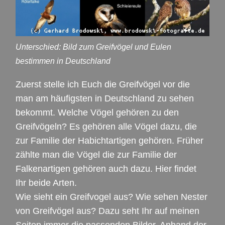
Unterschied: Bild zum Greifvögel und Eulen
bestimmen in Deutschland
Zuerst stelle ich Euch die Greifvögel vor die
man am häufigsten in Deutschland zu sehen
bekommt. Welche Vögel gehören zu den
Greifvögeln? Es gehören alle Vögel dazu, die
zur Familie der Habichtartigen gehören. Früher
zählte man die Vögel die zur Familie der
Falkenartigen gehören auch dazu. Hier findet
Ihr beide Arten.
Wie sieht ein Greifvogel aus? Wie sehen Nester
von Greifvögel aus? Dazu seht Ihr auf meinen
Seiten immer die passenden Bilder. Anhand der