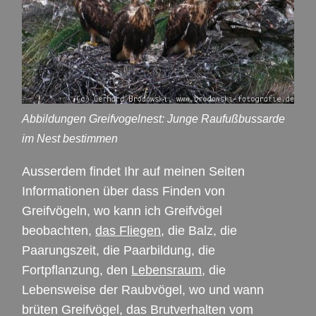
Abbildungen Greifvogelnest: Junge Raufußbussarde
im Nest bestimmen
Ausserdem findet Ihr auf meinen Seiten
Informationen über dass Finden von
Greifvögeln, wo kann ich Greifvögel
beobachten,
das Fliegen
, die Balz, die
Paarungszeit, die Paarbildung, die
Fortpflanzung, den
Lebensraum
, die
Lebensweise der Raubvögel, wo und wann
brüten Greifvögel, das Brutverhalten vom