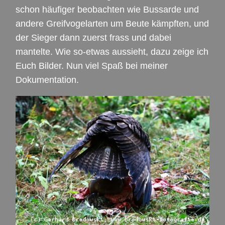
schon häufiger beobachten wie Bussarde und
andere Greifvogelarten um Beute kämpften, und
der Sieger dann zuerst frass und dabei
mantelte. Wie so-etwas aussieht, dazu zeige ich
Euch Bilder. Nun viel Spaß bei meiner
Dokumentation.