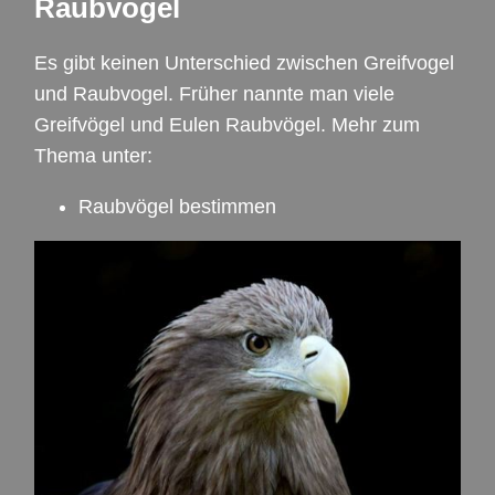
Raubvogel
Es gibt keinen Unterschied zwischen Greifvogel
und Raubvogel. Früher nannte man viele
Greifvögel und Eulen Raubvögel. Mehr zum
Thema unter:
Raubvögel bestimmen