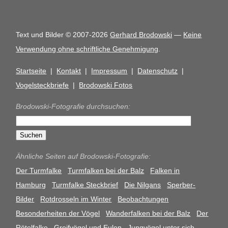
Text und Bilder © 2007-2026
Gerhard Brodowski
—
Keine
Verwendung ohne schriftliche Genehmigung
.
Startseite
|
Kontakt
|
Impressum
|
Datenschutz
|
Vogelsteckbriefe
|
Brodowski Fotos
Brodowski-Fotografie durchsuchen:
Ähnliche Seiten auf Brodowski-Fotografie:
Der Turmfalke
Turmfalken bei der Balz
Falken in
Hamburg
Turmfalke Steckbrief
Die Nilgans
Sperber-
Bilder
Rotdrosseln im Winter
Beobachtungen
Besonderheiten der Vögel
Wanderfalken bei der Balz
Der
Rötelfalke
Greifvögel und Eulen
Jungvögel unter sich