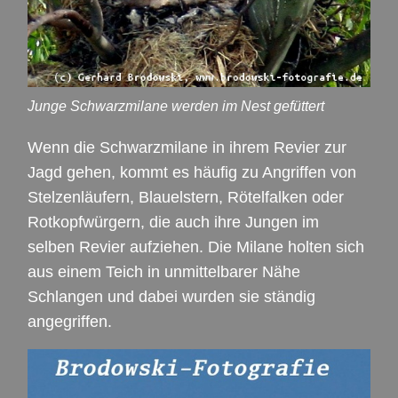
Junge Schwarzmilane werden im Nest gefüttert
Wenn die Schwarzmilane in ihrem Revier zur
Jagd gehen, kommt es häufig zu Angriffen von
Stelzenläufern, Blauelstern, Rötelfalken oder
Rotkopfwürgern, die auch ihre Jungen im
selben Revier aufziehen. Die Milane holten sich
aus einem Teich in unmittelbarer Nähe
Schlangen und dabei wurden sie ständig
angegriffen.