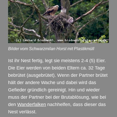
Bilder vom Schwarzmilan Horst mit Plastikmüll
Ist ihr Nest fertig, legt sie meistens 2-4 (5) Eier.
Die Eier werden von beiden Eltern ca. 32 Tage
bebrütet (ausgebrütet). Wenn der Partner brütet
hält der andere Wache und dabei wird das
Gefieder gründlich gereinigt. Hin und wieder
muss der Partner bei der Brutablösung, wie bei
den
Wanderfalken
nachhelfen, dass dieser das
Nest verlässt.