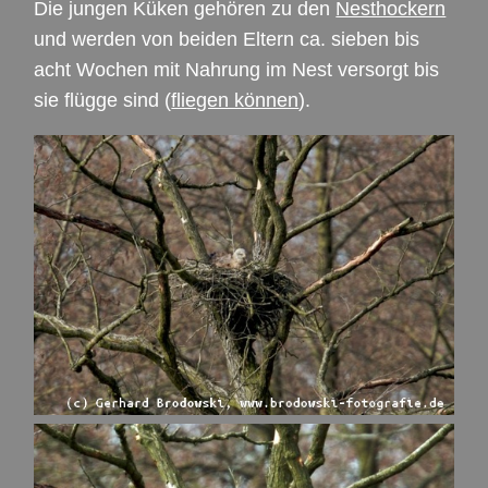
Die jungen Küken gehören zu den
Nesthockern
und werden von beiden Eltern ca. sieben bis
acht Wochen mit Nahrung im Nest versorgt bis
sie flügge sind (
fliegen können
).