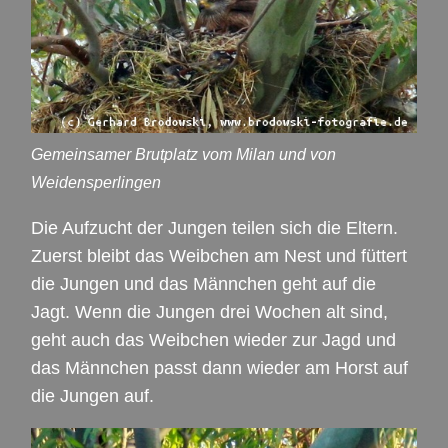
Gemeinsamer Brutplatz vom Milan und von
Weidensperlingen
Die Aufzucht der Jungen teilen sich die Eltern.
Zuerst bleibt das Weibchen am Nest und füttert
die Jungen und das Männchen geht auf die
Jagt. Wenn die Jungen drei Wochen alt sind,
geht auch das Weibchen wieder zur Jagd und
das Männchen passt dann wieder am Horst auf
die Jungen auf.