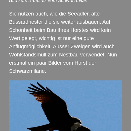
Bild zum Brutplatz vom Schwarzmilan
Sie nutzen auch, wie die
Seeadler
, alte
Bussardnester
die sie weiter ausbauen. Auf
Schönheit beim Bau ihres Horstes wird kein
Wert gelegt, wichtig ist nur eine gute
Anflugmöglichkeit. Ausser Zweigen wird auch
Wohlstandsmüll zum Nestbau verwendet. Nun
erstmal ein paar Bilder vom Horst der
Schwarzmilane.