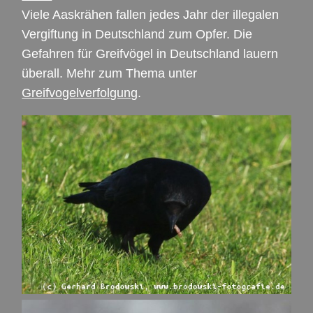
Viele Aaskrähen fallen jedes Jahr der illegalen
Vergiftung in Deutschland zum Opfer. Die
Gefahren für Greifvögel in Deutschland lauern
überall. Mehr zum Thema unter
Greifvogelverfolgung
.