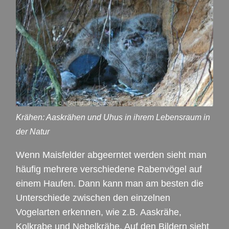
Krähen: Aaskrähen und Uhus in ihrem Lebensraum in
der Natur
Wenn Maisfelder abgeerntet werden sieht man
häufig mehrere verschiedene Rabenvögel auf
einem Haufen. Dann kann man am besten die
Unterschiede zwischen den einzelnen
Vogelarten erkennen, wie z.B. Aaskrähe,
Kolkrabe und Nebelkrähe. Auf den Bildern sieht