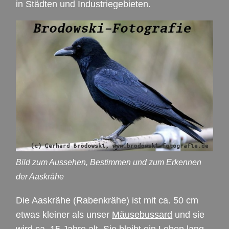
in Städten und Industriegebieten.
Bild zum Aussehen, Bestimmen und zum Erkennen
der Aaskrähe
Die Aaskrähe (Rabenkrähe) ist mit ca. 50 cm
etwas kleiner als unser
Mäusebussard
und sie
wird ca. 15 Jahre alt. Sie bleibt ein Leben lang