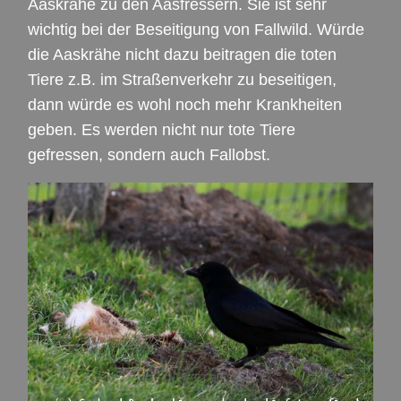
Aaskrähe zu den Aasfressern. Sie ist sehr
wichtig bei der Beseitigung von Fallwild. Würde
die Aaskrähe nicht dazu beitragen die toten
Tiere z.B. im Straßenverkehr zu beseitigen,
dann würde es wohl noch mehr Krankheiten
geben. Es werden nicht nur tote Tiere
gefressen, sondern auch Fallobst.