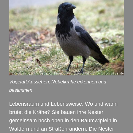
Vogelart Aussehen: Nebelkrähe erkennen und
bestimmen
Lebensraum
und Lebensweise: Wo und wann
brütet die Krähe? Sie bauen ihre Nester
gemeinsam hoch oben in den Baumwipfeln in
Wäldern und an Straßenrändern. Die Nester