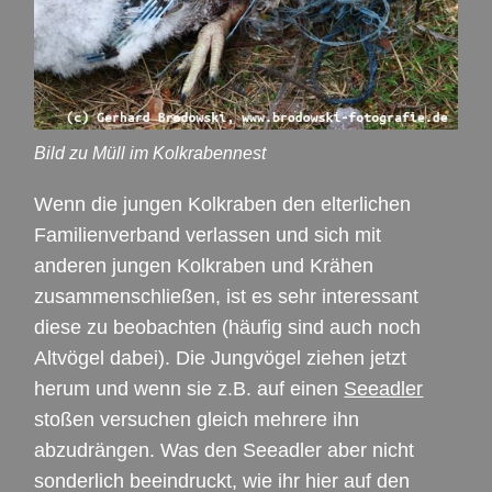
Bild zu Müll im Kolkrabennest
Wenn die jungen Kolkraben den elterlichen
Familienverband verlassen und sich mit
anderen jungen Kolkraben und Krähen
zusammenschließen, ist es sehr interessant
diese zu beobachten (häufig sind auch noch
Altvögel dabei). Die Jungvögel ziehen jetzt
herum und wenn sie z.B. auf einen
Seeadler
stoßen versuchen gleich mehrere ihn
abzudrängen. Was den Seeadler aber nicht
sonderlich beeindruckt, wie ihr hier auf den