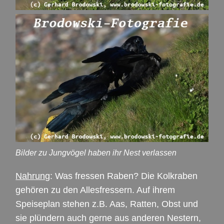
Bilder zu Jungvögel haben ihr Nest verlassen
Nahrung
: Was fressen Raben? Die Kolkraben
gehören zu den Allesfressern. Auf ihrem
Speiseplan stehen z.B. Aas, Ratten, Obst und
sie plündern auch gerne aus anderen Nestern,