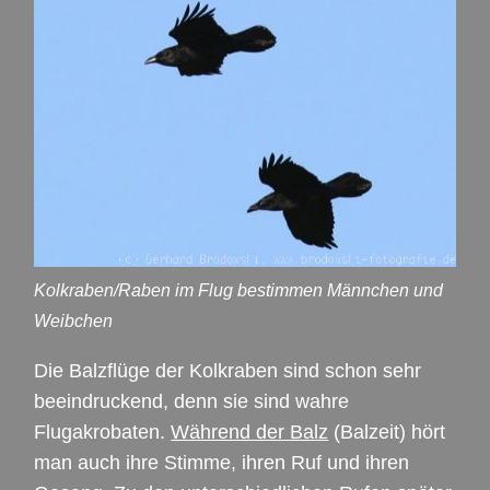
Kolkraben/Raben im Flug bestimmen Männchen und
Weibchen
Die Balzflüge der Kolkraben sind schon sehr
beeindruckend, denn sie sind wahre
Flugakrobaten.
Während der Balz
(Balzeit) hört
man auch ihre Stimme, ihren Ruf und ihren