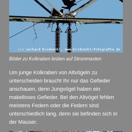
Bilder zu Kolkraben brüten auf Strommasten
Um junge Kolkraben von Altvögeln zu
unterscheiden braucht Ihr nur das Gefieder
anschauen, denn Jungvögel haben ein
makelloses Gefieder. Bei den Altvögel fehlen
meistens Federn oder die Federn sind
unterschiedlich lang, denn sie befinden sich in
der Mauser.