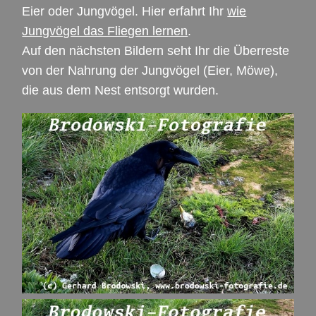
Eier oder Jungvögel. Hier erfahrt Ihr
wie
Jungvögel das Fliegen lernen
.
Auf den nächsten Bildern seht Ihr die Überreste
von der Nahrung der Jungvögel (Eier, Möwe),
die aus dem Nest entsorgt wurden.