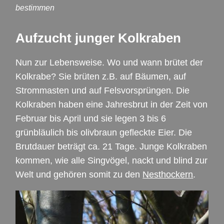
bestimmen
Aufzucht junger Kolkraben
Nun zur Lebensweise. Wo und wann brütet der
Kolkrabe? Sie brüten z.B. auf Bäumen, auf
Strommasten und auf Felsvorsprüngen. Die
Kolkraben haben eine Jahresbrut in der Zeit von
Februar bis April und sie legen 3 bis 6
grünbläulich bis olivbraun gefleckte Eier. Die
Brutdauer beträgt ca. 21 Tage. Junge Kolkraben
kommen, wie alle Singvögel, nackt und blind zur
Welt und gehören somit zu den
Nesthockern
.