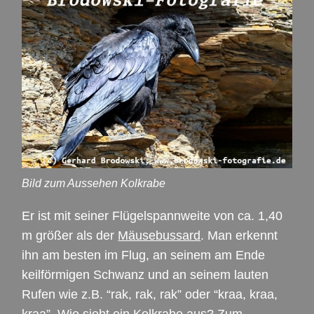
Bild zum Aussehen Kolkrabe
Er ist mit seiner Flügelspannweite von ca. 1,40
m größer als der
Mäusebussard
. Man erkennt
ihn am besten im Flug, an seinem am Ende
keilförmigen Schwanz und an seinem lauten
Rufen wie z.B. “rak, rak, rak” oder “kraa, kraa,
kraa”. Wie sieht ein Kolkrabe aus? Zum