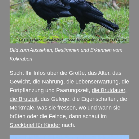
Bild zum Aussehen, Bestimmen und Erkennen vom
Kolkraben
Sucht Ihr Infos über die Größe, das Alter, das
Gewicht, die Nahrung, die Lebenserwartung, die
Fortpflanzung und Paarungszeit,
die Brutdauer,
die Brutzeit
, das Gelege, die Eigenschaften, die
Merkmale, was sie fressen, wo und wann sie
brüten oder die Feinde, dann schaut im
Steckbrief für Kinder
nach.