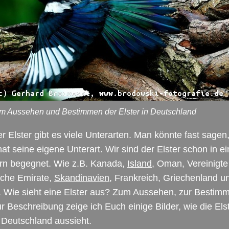
um Aussehen und Bestimmen der Elster in Deutschland
r Elster gibt es viele Unterarten. Man könnte fast sagen
at seine eigene Unterart. Wir sind der Elster schon in e
rn begegnet. Wie z.B. Kanada,
Island
, Oman, Vereinigte
sche Emirate,
Skandinavien
, Frankreich, Griechenland u
n. Wie sieht eine Elster aus? Zum Aussehen, zur Bestim
r Beschreibung zeige ich Euch einige Bilder, wie die Elst
 Deutschland aussieht.