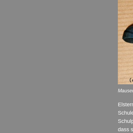
Mauserf
Elster
Schule
Schulp
dass s