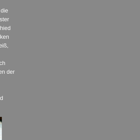
 die
ster
chied
cken
eiß,
ch
en der
nd