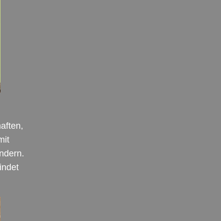
aften,
mit
ndern.
indet