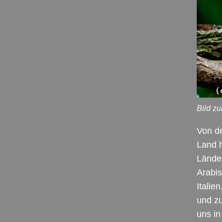
Bild z
Von de
Land h
Lände
Arabi
Italie
und zu
uns in