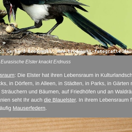
 Eurasische Elster knackt Erdnuss
sraum
: Die Elster hat ihren Lebensraum in Kulturlandsch
cks, in Dörfern, in Alleen, in Städten, in Parks, in Gärten 
 Sträuchern und Bäumen, auf Friedhöfen und an Waldrä
nien seht Ihr auch
die Blauelster
. In ihrem Lebensraum f
äufig
Mauserfedern
.