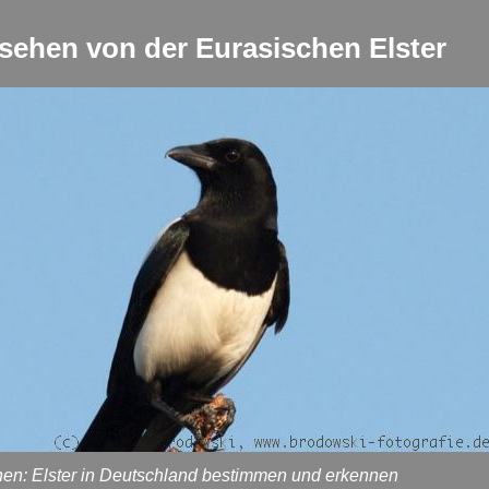
sehen von der Eurasischen Elster
en: Elster in Deutschland bestimmen und erkennen