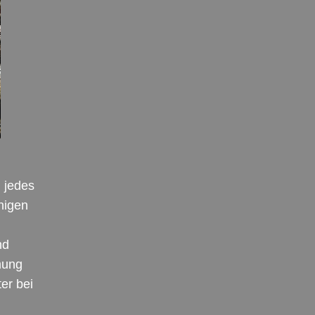
, jedes
inigen
nd
mung
er bei