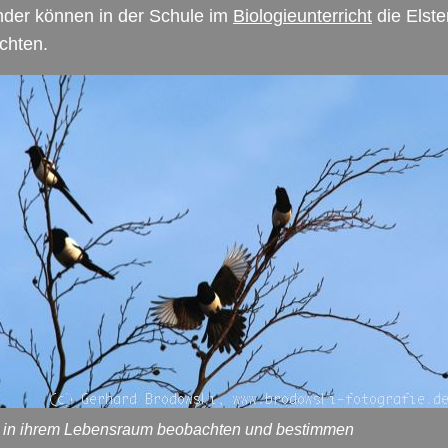
nder können in der Schule im
Biologieunterricht
die Elster
chten.
n in ihrem Lebensraum beobachten und bestimmen