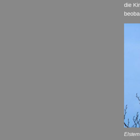
die Ki
beoba
Elster