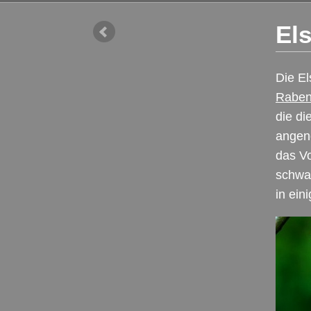
Els
Die El
Raben
die di
angen
das Vo
schwa
in ein