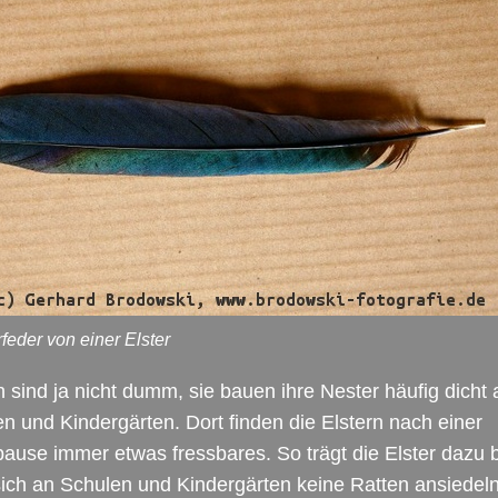
eder von einer Elster
n sind ja nicht dumm, sie bauen ihre Nester häufig dicht 
n und Kindergärten. Dort finden die Elstern nach einer
ause immer etwas fressbares. So trägt die Elster dazu b
ich an Schulen und Kindergärten keine Ratten ansiedel