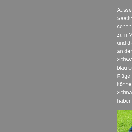
Ausseh
Saatk
sehen 
zum M
und di
an der
Schwa
blau o
Flügel
können
Schnab
haben 