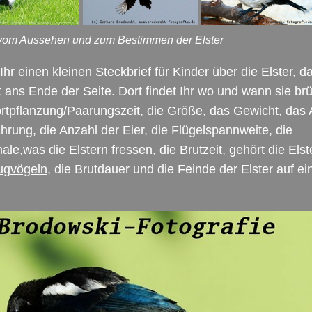
 vom Aussehen und zum Bestimmen der Elster
Ihr einen kleinen
Steckbrief für Kinder
über die Elster, d
 ans Ende der Seite. Dort findet Ihr wo und wann sie brü
rtpflanzung/Paarungszeit, die Größe, das Gewicht, das A
hrung, die Anzahl der Eier, die Flügelspannweite, die
le,was die Elstern fressen,
die Brutzeit
, gehört die Elst
ugvögeln
, die Brutdauer und die Feinde der Elster auf ei