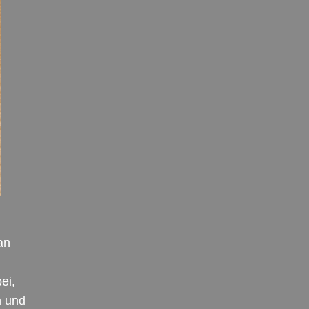
an
ei,
n und