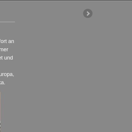
ort an
mmer
et und
uropa,
ka.