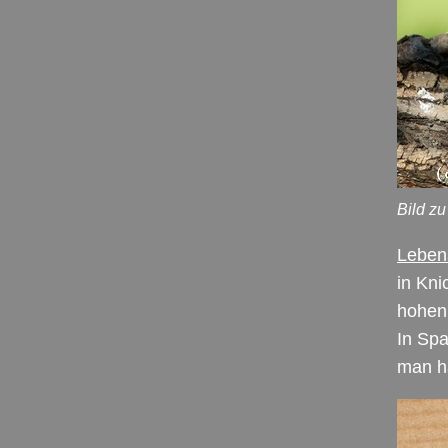
Bild zu
Leben
in Kni
hohen
In Spa
man h