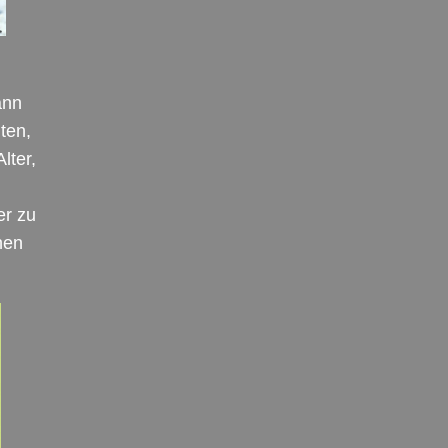
ann
ten,
lter,
er zu
nen