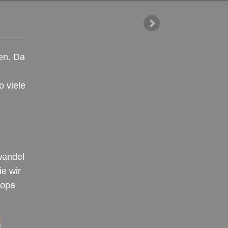
ben. Da
 viele
wandel
ie wir
ropa