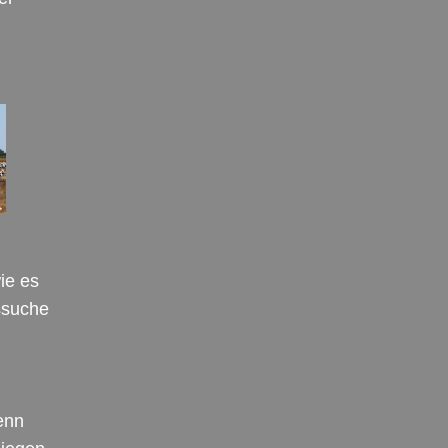
ie es
ssuche
enn