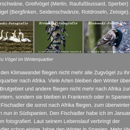
rschwäne, Greifvögel (Merlin, Raufußbussard, Sperber)
gel (Bergfinken, Seidenschwänze, Rotdroseln, Zeisige).
zu Vögel im Winterquartier
den Klimawandel fliegen nicht mehr alle Zugvögel zu ih
quartier nach Afrika. Viele Arten bleiben den Winter über
Brutgebiet und andere fliegen nicht mehr nach Afrika z
ntern, sondern sie bleiben in Frankreich oder in Spanien
Fischadler die sonst nach Afrika fliegen, zum überwinter
n nun in Südspanien. Den Fischadler habe ich im Januar
n fotografiert. Laut seinem Lebenslauf verbringt der
dler schon einige Jahre den Winter in Spanien. Mehr üb