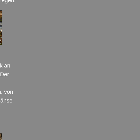
liegen.
k an
 Der
n, von
gänse