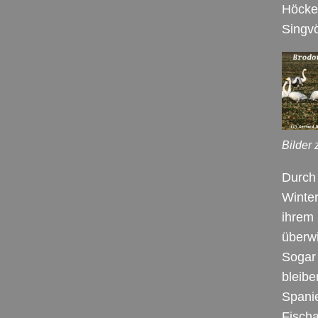
Höcke
Singvö
Bilder 
Durch 
Winter
ihrem 
überwi
Sogar 
bleibe
Spanie
Fischa