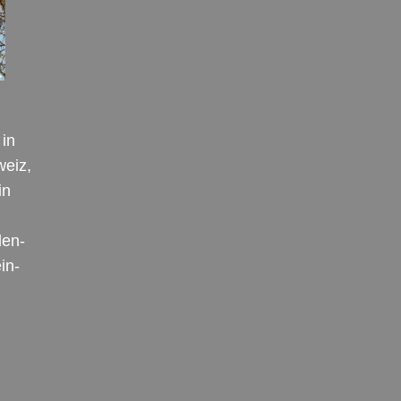
in
weiz,
in
den-
in-