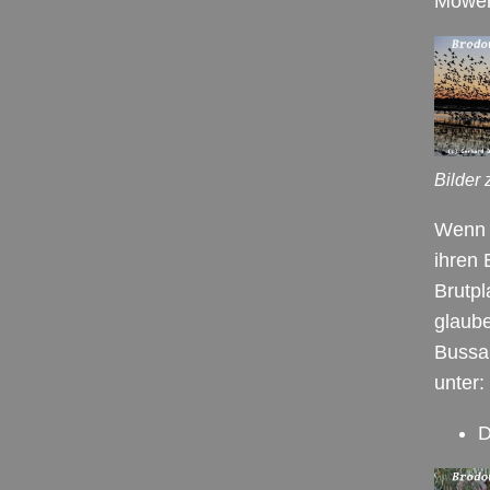
Möwen,
Bilder 
Wenn e
ihren 
Brutpl
glaube
Bussa
unter:
D