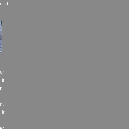
 und
ren
 in
um
.
n,
 in
er