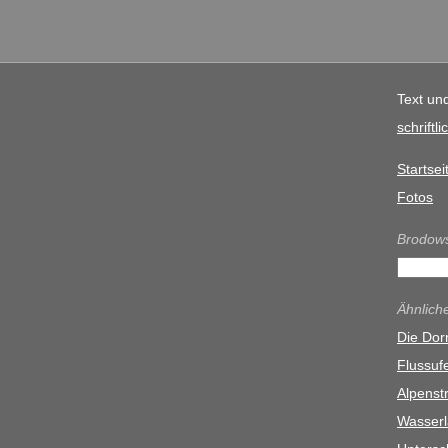
Text un
schrift
Startsei
Fotos
Brodows
Ähnlich
Die Do
Flussufe
Alpenst
Wasserl