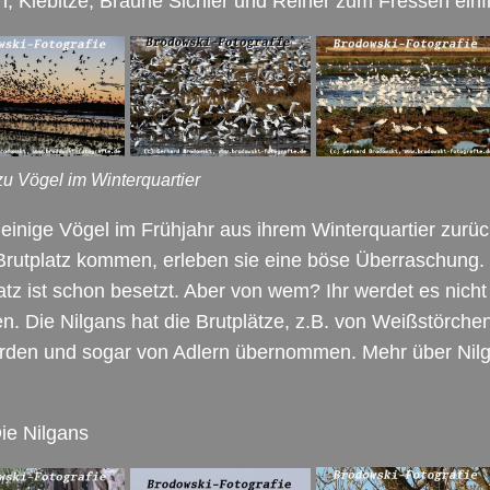
 Kiebitze, Braune Sichler und Reiher zum Fressen einf
zu Vögel im Winterquartier
inige Vögel im Frühjahr aus ihrem Winterquartier zurüc
Brutplatz kommen, erleben sie eine böse Überraschung.
atz ist schon besetzt. Aber von wem? Ihr werdet es nicht
n. Die Nilgans hat die Brutplätze, z.B. von Weißstörche
rden und sogar von Adlern übernommen. Mehr über Nil
ie Nilgans