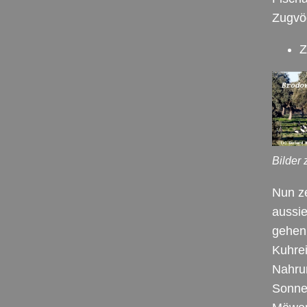
Zugvög
Z
Bilder 
Nun ze
aussi
gehen.
Kuhrei
Nahrun
Sonne