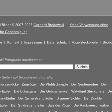
d Bilder © 2007-2026
Gerhard Brodowski
—
Keine Verwendung ohne
liche Genehmigung
.
te
|
Kontakt
|
Impressum
|
Datenschutz
|
Vogelsteckbriefe
|
Brodo
ki-Fotografie durchsuchen:
e Seiten auf Brodowski-Fotografie:
rngrasmücke
Zugvögel
Die Pfuhlschnepfe
Der Seidenreiher
Der
rläufer
Die Blässgans
Der Grünschenkel
Watvögel Steckbriefe
De
randläufer
Der Sichelstrandläufer
Brauner Sichler
Der Dunkle
äufer
Der Goldregenpfeifer
Balz der Vögel
Die Raubseeschwalbe