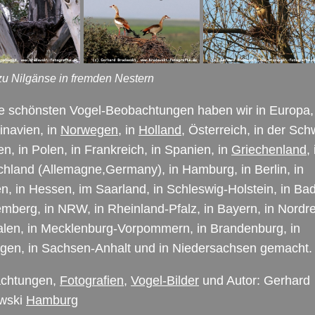
 zu Nilgänse in fremden Nestern
e schönsten Vogel-Beobachtungen haben wir in Europa, 
inavien, in
Norwegen
, in
Holland
, Österreich, in der Sch
lien, in Polen, in Frankreich, in Spanien, in
Griechenland
, 
hland (Allemagne,Germany), in Hamburg, in Berlin, in
, in Hessen, im Saarland, in Schleswig-Holstein, in Ba
emberg, in
NRW
, in Rheinland-Pfalz, in Bayern, in Nordre
alen, in Mecklenburg-Vorpommern, in Brandenburg, in
ngen, in Sachsen-Anhalt und in Niedersachsen gemacht.
chtungen,
Fotografien
,
Vogel-Bilder
und Autor: Gerhard
wski
Hamburg