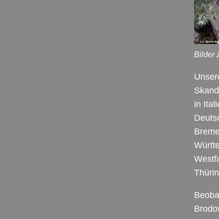
Bilder
Unser
Skand
in Ita
Deutsc
Bremen
Württ
Westf
Thüri
Beoba
Brodo