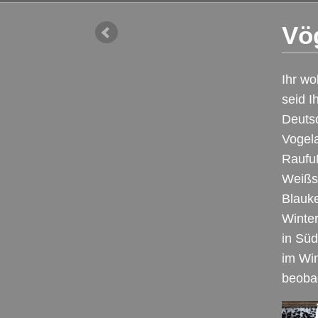
Vö
Ihr wo
seid I
Deuts
Vogela
Raufuß
Weißst
Blauke
Winter
in Süd
im Win
beoba