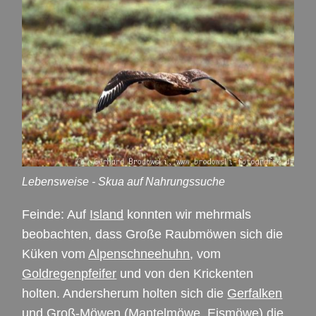
Lebensweise - Skua auf Nahrungssuche
Feinde: Auf
Island
konnten wir mehrmals
beobachten, dass Große Raubmöwen sich die
Küken vom
Alpenschneehuhn
, vom
Goldregenpfeifer
und von den Krickenten
holten. Andersherum holten sich die
Gerfalken
und
Groß-Möwen
(Mantelmöwe, Eismöwe) die