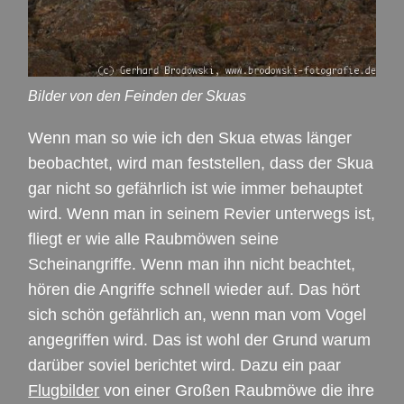
Bilder von den Feinden der Skuas
Wenn man so wie ich den Skua etwas länger
beobachtet, wird man feststellen, dass der Skua
gar nicht so gefährlich ist wie immer behauptet
wird. Wenn man in seinem Revier unterwegs ist,
fliegt er wie alle Raubmöwen seine
Scheinangriffe. Wenn man ihn nicht beachtet,
hören die Angriffe schnell wieder auf. Das hört
sich schön gefährlich an, wenn man vom Vogel
angegriffen wird. Das ist wohl der Grund warum
darüber soviel berichtet wird. Dazu ein paar
Flugbilder
von einer Großen Raubmöwe die ihre