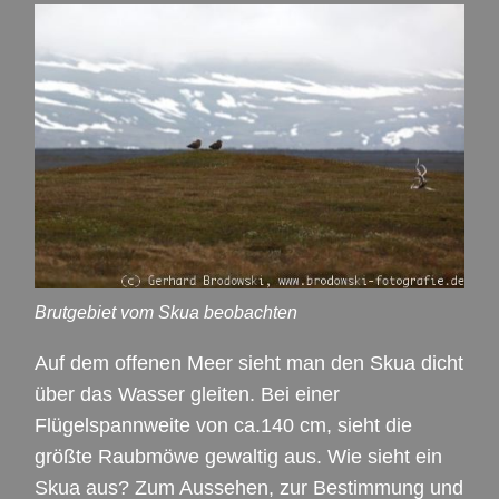
Brutgebiet vom Skua beobachten
Auf dem offenen Meer sieht man den Skua dicht
über das Wasser gleiten. Bei einer
Flügelspannweite von ca.140 cm, sieht die
größte Raubmöwe gewaltig aus. Wie sieht ein
Skua aus? Zum Aussehen, zur Bestimmung und