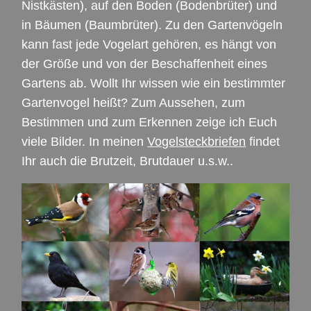
Nistkästen), auf den Boden (Bodenbrüter) und
in Bäumen (Baumbrüter). Zu den Gartenvögeln
kann fast jede Vogelart gehören, es hängt von
der Größe und von der Beschaffenheit eines
Gartens ab. Wollt Ihr wissen wie ein bestimmter
Gartenvogel heißt? Zum Aussehen, zum
Bestimmen und zum Erkennen zeige ich Euch
viele Bilder. In meinen
Vogelsteckbriefen
findet
Ihr auch die Brutzeit, Brutdauer u.s.w..