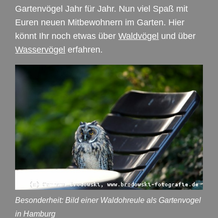
Gartenvögel Jahr für Jahr. Nun viel Spaß mit
Euren neuen Mitbewohnern im Garten. Hier
könnt Ihr noch etwas über
Waldvögel
und über
Wasservögel
erfahren.
Besonderheit: Bild einer Waldohreule als Gartenvogel
in Hamburg